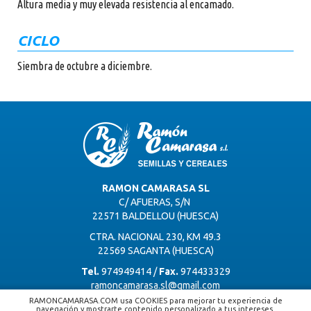
Altura media y muy elevada resistencia al encamado.
CICLO
Siembra de octubre a diciembre.
RAMON CAMARASA SL
C/ AFUERAS, S/N
22571 BALDELLOU (HUESCA)
CTRA. NACIONAL 230, KM 49.3
22569 SAGANTA (HUESCA)
Tel.
974949414 /
Fax.
974433329
ramoncamarasa.sl@gmail.com
RAMONCAMARASA.COM usa COOKIES para mejorar tu experiencia de
navegación y mostrarte contenido personalizado a tus intereses.